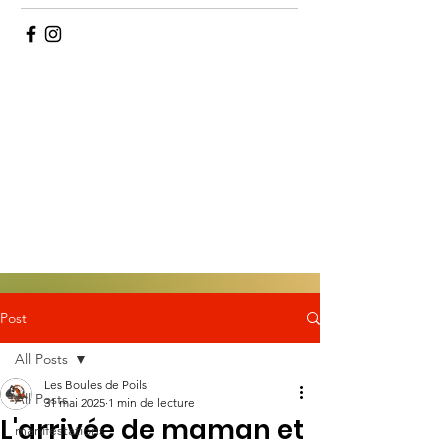
Post
All Posts
Les Boules de Poils
All Posts
31 mai 2025
1 min de lecture
L'arrivée de maman et
manifestations