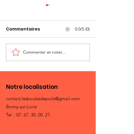
Commentaires
0.0/5 (0)
Sauvetage
Commenter et noter...
Sauvetage Maman et
ses 6 Chatons
Notre localisation
contact.lesboulesdepoils@gmail.com
Bonny-sur-Loire
Tel. :
07. 67. 30. 00. 27
.