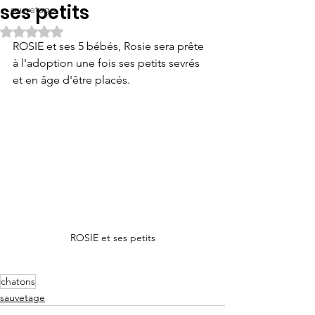
ses petits
sauvetage
Noté NaN étoiles sur 5.
ROSIE et ses 5 bébés, Rosie sera prête 
à l'adoption une fois ses petits sevrés 
et en âge d'être placés.
ROSIE et ses petits
chatons
sauvetage